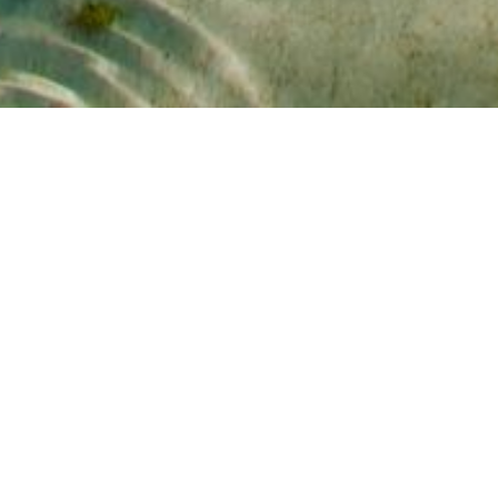
Impressum:
Impressum laut § 5 Telemediengesetz und § 55 Rundfunk-
Staatsvertrag.
Inhaber: Kay Ingo Riegenhagen
Inhaltlich verantwortlich: Kay Ingo Riegenhagen
Telefon: 02373 - 76579
Handy: +49 171 - 3742618
E-Mail-Adresse: info@riegenhagen.de
Das Angebot der Firma Ferienwohnungen Riegenhagen richtet
sich ausschließlich an Kunden und Interessenten in
Deutschland.
Streitschlichtung
Die Europäische Kommission stellt eine Plattform zur online-